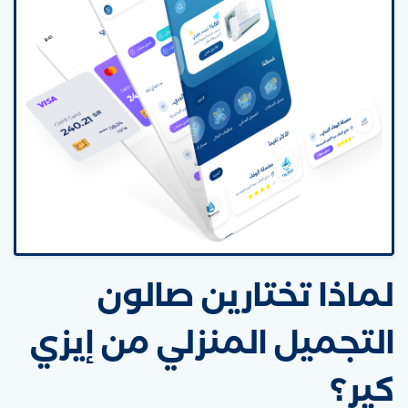
لماذا تختارين صالون
التجميل المنزلي من إيزي
كير؟