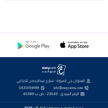
والماسكات الطبيعية، مانيكير وباديكير SPA،
يمكنكِ استعراض الخبيرات واختيار الخدمة
بالإضافة إلى مكياج وتجهيز العرائس والحفلات.
والموعد المناسب لجدولكِ بسهولة وسرعة من
خلال تطبيق إيزي كير (EasyCare) المتوفر في
Apple Store و Google Play.
العنوان حي المروة - شارع عبدالرحمن الخزاعي
0530159199
info@easycaresa.com
الرمز البريدي : 23545 - ص.ب 45389