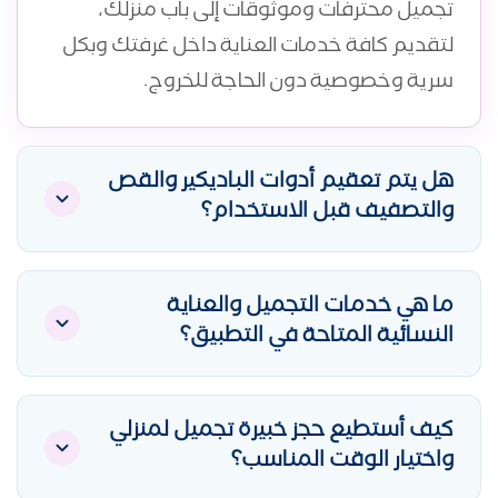
تجميل محترفات وموثوقات إلى باب منزلك،
لتقديم كافة خدمات العناية داخل غرفتك وبكل
سرية وخصوصية دون الحاجة للخروج.
هل يتم تعقيم أدوات الباديكير والقص
والتصفيف قبل الاستخدام؟
بالتأكيد، نحن نلتزم بأعلى البروتوكولات الطبية في
التعقيم والتغليف الفردي. يتم فتح الأدوات
ما هي خدمات التجميل والعناية
النسائية المتاحة في التطبيق؟
والمناشف المعقمة فردياً أمامك عند بدء
الجلسة لضمان أقصى درجات النظافة والسلامة
نوفر باقات متكاملة تشمل: قص وتصفيف
لبشرتكِ وشعركِ.
واستشوار الشعر، علاجات البروتين والكيراتين
كيف أستطيع حجز خبيرة تجميل لمنزلي
واختيار الوقت المناسب؟
وحمامات الزيت، جلسات تنظيف البشرة العميق